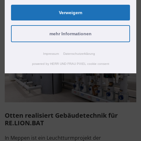
noch.
Verweigern
mehr Informationen
Impressum
Datenschutzerklärung
powered by HERR UND FRAU PIXEL cookie consent
Otten realisiert Gebäudetechnik für
RE.LION.BAT
In Meppen ist ein Leuchtturmprojekt der