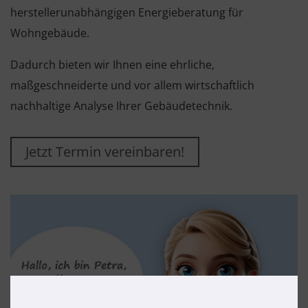
herstellerunabhängigen Energieberatung für
Wohngebäude.
Dadurch bieten wir Ihnen eine ehrliche,
maßgeschneiderte und vor allem wirtschaftlich
nachhaltige Analyse Ihrer Gebäudetechnik.
Jetzt Termin vereinbaren!