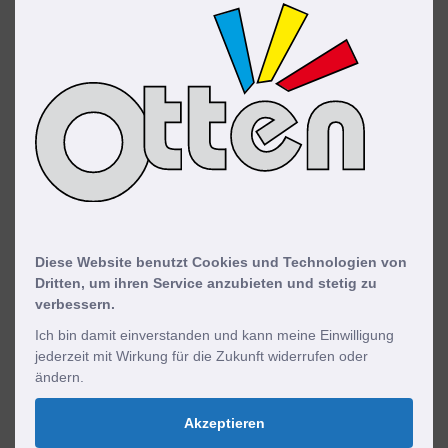
Dürfen wir vorstellen: Petra, unsere KI-
Assistentin für volle Erreichbarkeit
Damit Sie uns während der Geschäftszeiten immer
erreichen, unterstützt uns Petra, unsere digitale
Diese Website benutzt Cookies und Technologien von
Kollegin. Sie springt ein, wenn alle Leitungen besetzt
Dritten, um ihren Service anzubieten und stetig zu
sind, nimmt Ihr Anliegen auf, organisiert einen Rückruf
verbessern.
und koordiniert Terminwünsche. Was uns wichtig ist:
Ich bin damit einverstanden und kann meine Einwilligung
jederzeit mit Wirkung für die Zukunft widerrufen oder
Petra ersetzt keine Menschen, sie unterstützt sie. Sollte
ändern.
eine Antwort mal nicht ganz Ihren Erwartungen
entsprechen, seien Sie bitte nachsichtig. Petra lernt
Akzeptieren