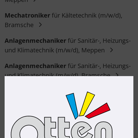
Mechatroniker
für Kältetechnik (m/w/d),
Bramsche
Anlagenmechaniker
für Sanitär-, Heizungs-
und Klimatechnik (m/w/d), Meppen
Anlagenmechaniker
für Sanitär-, Heizungs-
und Klimatechnik (m/w/d), Bramsche
Wartungsmonteur
für Kälte- und
Klimatechnik (m/w/d), Meppen
Wartungsmonteur
für Kälte- und
Klimatechnik (m/w/d), Bramsche