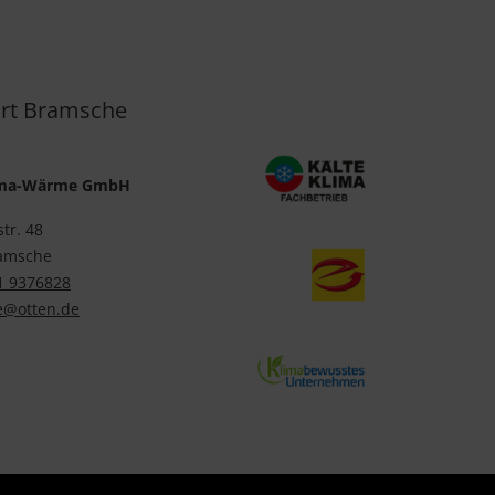
rt Bramsche
lima-Wärme GmbH
str. 48
amsche
1 9376828
@otten.de