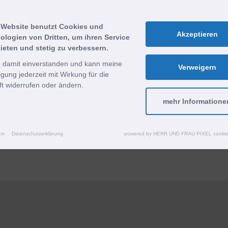
e Gewerke Elektrotechnik sowie Kälte- und Klimatechnik b
 Website benutzt Cookies und
Akzeptieren
ologien von Dritten, um ihren Service
ieten und stetig zu verbessern.
sich bei rechtlichen Konflikten mit Verbrauchern (§ 13 BGB) 
m Verbraucherstreitbeilegungsgesetz teilzunehmen.
n damit einverstanden und kann meine
Verweigern
ligung jederzeit mit Wirkung für die
t widerrufen oder ändern.
mehr Informatione
entur Holl
a, Mitsubishi Electric, Waterkotte, Xtherma, iStock (© Kikov
dret, © supakit) und andere. Wir danken unseren Kunden für 
um
Datenschutzerklärung
powered by HERR UND FRAU PIXEL cookie