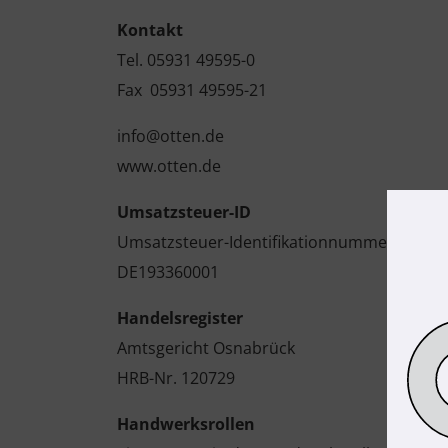
Kontakt
Tel. 05931 49595-0
Fax 05931 49595-21
info@otten.de
www.otten.de
Umsatzsteuer-ID
Umsatzsteuer-Identifikationnummer gemäß
DE193360001
Handelsregister
Amtsgericht Osnabrück
HRB-Nr. 120729
Handwerksrollen