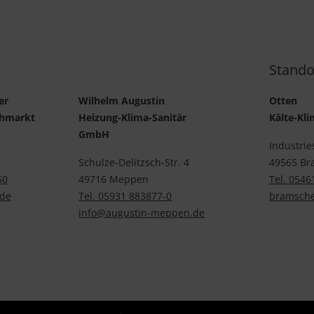
Stando
er
Wilhelm Augustin
Otten
chmarkt
Heizung-Klima-Sanitär
Kälte-K
GmbH
Industrie
Schulze-Delitzsch-Str. 4
49565 Br
50
49716 Meppen
Tel. 0546
de
Tel. 05931 883877-0
bramsche
info@augustin-meppen.de