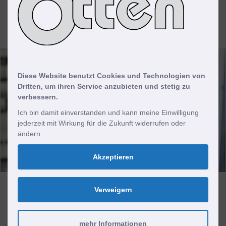
Mehr erfahren
Diese Website benutzt Cookies und Technologien von
Dritten, um ihren Service anzubieten und stetig zu
verbessern.
Ich bin damit einverstanden und kann meine Einwilligung
jederzeit mit Wirkung für die Zukunft widerrufen oder
ändern.
Akzeptieren
Verweigern
Elektroniker für Energie- und
Gebäudetechnik
(m/w/d)
mehr Informationen