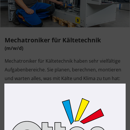
Mechatroniker für Kältetechnik
(m/w/d)
Mechatroniker für Kältetechnik haben sehr vielfältige
Aufgabenbereiche. Sie planen, berechnen, montieren
und warten alles, was mit Kälte und Klima zu tun hat:
Kälteanlagen, Wärmepumpen und Klimaanlagen. Sie
kennen die Programmierung und Steuerung der
Anlagen aus dem Effeff. Sie wissen, wie man für eine
optimale Isolierung oder Dämmung sorgt. Und sie sind
fit im Thema Energieeinsparung.