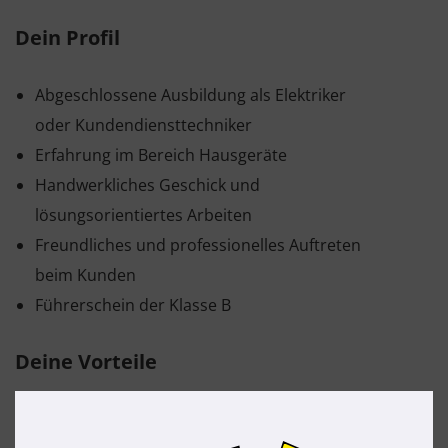
Dein Profil
Abgeschlossene Ausbildung als Elektriker
oder Kundendiensttechniker
Erfahrung im Bereich Hausgeräte
Handwerkliches Geschick und
lösungsorientiertes Arbeiten
Freundliches und professionelles Auftreten
beim Kunden
Führerschein der Klasse B
Deine Vorteile
Unseren Mitarbeitern bieten wir ein
wertschätzendes Miteinander, offene