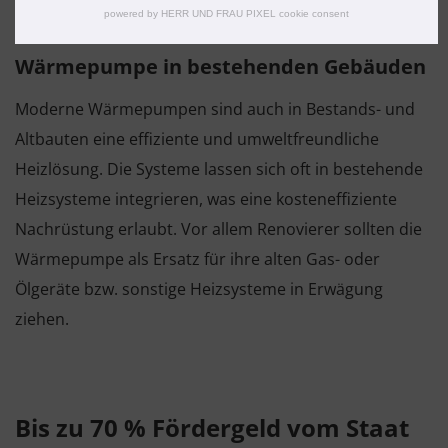
powered by HERR UND FRAU PIXEL cookie consent
Wärmepumpe in bestehenden Gebäuden
Moderne Wärmepumpen sind auch in Bestands- und
Altbauten eine effiziente und umweltfreundliche
Heizlösung. Die Systeme lassen sich oft in bestehende
Heizsysteme integrieren, was eine kosteneffiziente
Nachrüstung erlaubt. Vor allem Renovierer sollten die
Wärmepumpe als Ersatz für ihre alten Gas- oder
Ölgeräte bzw. sonstige Heizsysteme in Erwägung
ziehen.
Bis zu 70 % Fördergeld vom Staat