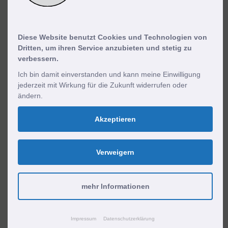
Fußbodenheizung oder Niedertemperatur-Radiatoren
benötigt diese Zusammenstellung weniger Energie für
das Heizen Ihres Zuhauses. In Kombination mit einer
Diese Website benutzt Cookies und Technologien von
Dritten, um ihren Service anzubieten und stetig zu
Fußbodenheizung kann die Wärmepumpe im Sommer
verbessern.
sogar kühlen.
Ich bin damit einverstanden und kann meine Einwilligung
jederzeit mit Wirkung für die Zukunft widerrufen oder
ändern.
Akzeptieren
Verweigern
mehr Informationen
Impressum
Datenschutzerklärung