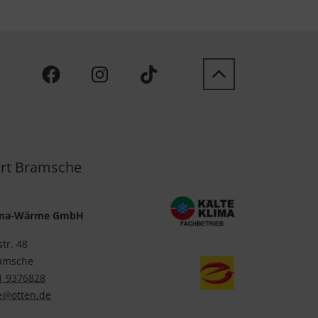
rt Bramsche
lima-Wärme GmbH
str. 48
amsche
1 9376828
@otten.de