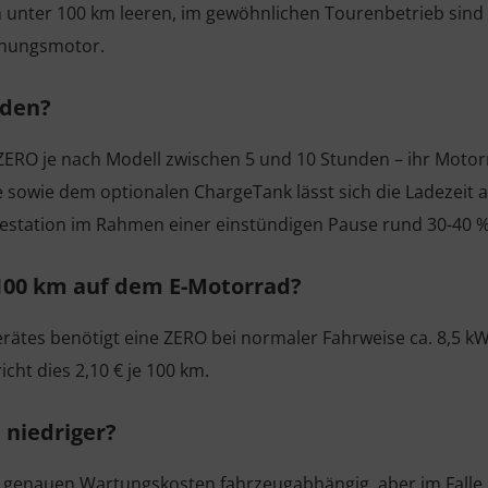
 unter 100 km leeren, im gewöhnlichen Tourenbetrieb sind 
nnungsmotor.
aden?
ZERO je nach Modell zwischen 5 und 10 Stunden – ihr Motor
te sowie dem optionalen ChargeTank lässt sich die Ladezeit 
estation im Rahmen einer einstündigen Pause rund 30-40 % 
100 km auf dem E-Motorrad?
rätes benötigt eine ZERO bei normaler Fahrweise ca. 8,5 kW
ht dies 2,10 € je 100 km.
 niedriger?
 die genauen Wartungskosten fahrzeugabhängig, aber im Fall