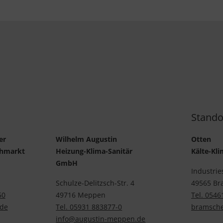
Stando
er
Wilhelm Augustin
Otten
chmarkt
Heizung-Klima-Sanitär
Kälte-K
GmbH
Industrie
Schulze-Delitzsch-Str. 4
49565 Br
50
49716 Meppen
Tel. 0546
de
Tel. 05931 883877-0
bramsche
info@augustin-meppen.de