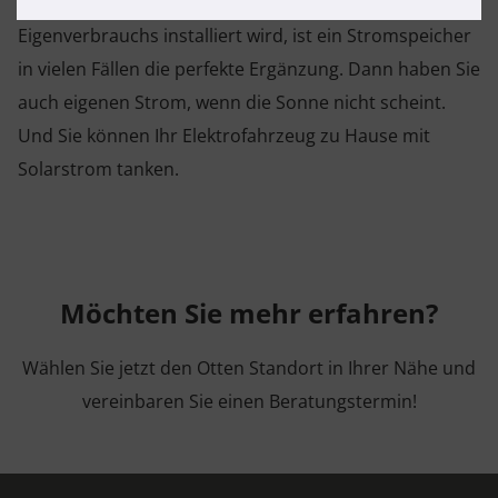
Gerade, wenn eine PV-Anlage zum Zweck des
Eigenverbrauchs installiert wird, ist ein Stromspeicher
in vielen Fällen die perfekte Ergänzung. Dann haben Sie
auch eigenen Strom, wenn die Sonne nicht scheint.
Und Sie können Ihr Elektrofahrzeug zu Hause mit
Solarstrom tanken.
Möchten Sie mehr erfahren?
Wählen Sie jetzt den Otten Standort in Ihrer Nähe und
vereinbaren Sie einen Beratungstermin!