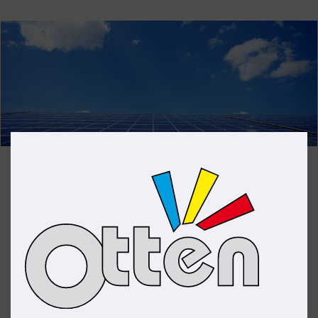
Photovoltaik
Eigenstrom macht unabhängig.
Unabhängig, nachhaltig und wirtschaftlich – es gibt
viele gute Gründe für die Installation einer
Photovoltaik-Anlage
. Ob für Gewerbe oder
Privathaushalte: Wir installieren Ihre PV-Anlage nicht
nur, sondern zeigen Ihnen im Vorfeld auf, wie sich der