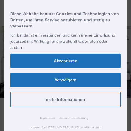
Betrieb der Anlage für Sie rechnet.
Diese Website benutzt Cookies und Technologien von
Dritten, um ihren Service anzubieten und stetig zu
verbessern.
Ich bin damit einverstanden und kann meine Einwilligung
jederzeit mit Wirkung für die Zukunft widerrufen oder
ändern.
Akzeptieren
Verweigern
mehr Informationen
Stromspeicher
Solarstrom ganz nach Bedarf nutzen.
Impressum
Datenschutzerklärung
powered by HERR UND FRAU PIXEL cookie consent