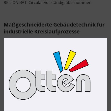
RE.LION.BAT. Circular vollständig übernommen.
Maßgeschneiderte Gebäudetechnik für
industrielle Kreislaufprozesse
Ein so innovatives Produktionsumfeld stellt besondere
Anforderungen an die technische Gebäudeausstattung
– Anforderungen, die Augustin und Otten gemeinsam
mit hoher fachlicher Präzision umsetzten.
Otten
verantwortete die
Planung und Installation
der Photovoltaikanlage
, mit der RE.LION.BAT künftig
einen Teil seines Energiebedarfs nachhaltig decken
kann. Darüber hinaus installierte Otten moderne