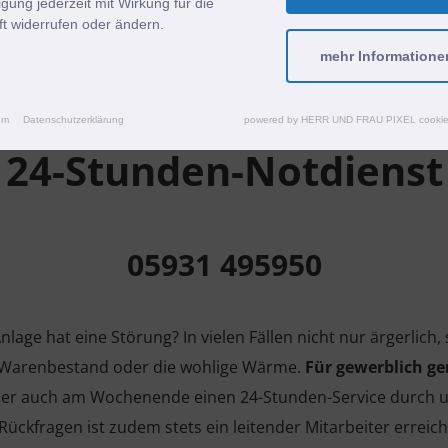
ligung jederzeit mit Wirkung für die
t widerrufen oder ändern.
te Felder sind Pflichtfelder.
mehr Informatione
um
Datenschutzerklärung
powered by HERR UND FRAU PIXEL cookie
24-Stunden-Notdienst
05931 495950
lage hat eine Störung? In vielen Fällen nicht nur ärgerlich
n Warenbestand oder die wohlige Wärme.
Für gewerblich g
her auch am Wochenende einen 24-Stunden-Service durch u
 Rückfragen ist zudem stets ein leitender Mitarbeiter erreich