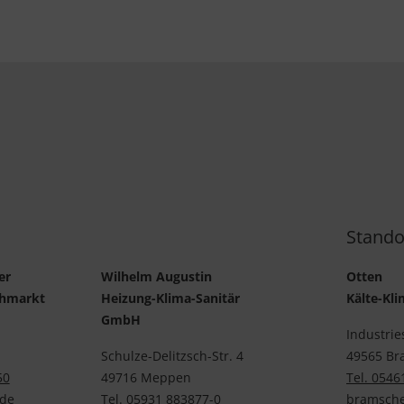
Stando
er
Wilhelm Augustin
Otten
chmarkt
Heizung-Klima-Sanitär
Kälte-K
GmbH
Industrie
Schulze-Delitzsch-Str. 4
49565 Br
50
49716 Meppen
Tel. 0546
de
Tel. 05931 883877-0
bramsche