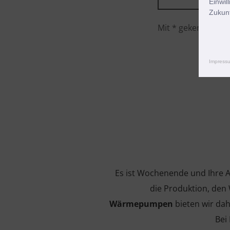
Einwil
Zukunf
Mit * gekennzeichne
Impress
Es ist Wochenende und Ihre An
die Produktion, de
Wärmepumpen
bieten wir da
Bei