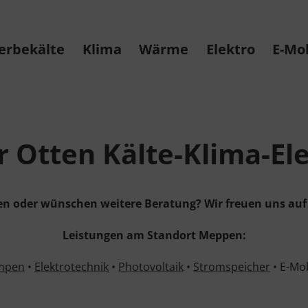
erbekälte
Klima
Wärme
Elektro
E-Mob
r Otten Kälte-Klima-E
en oder wünschen weitere Beratung? Wir freuen uns auf 
Leistungen am Standort Meppen:
mpen
•
Elektrotechnik
•
Photovoltaik
•
Stromspeicher
• E-Mob