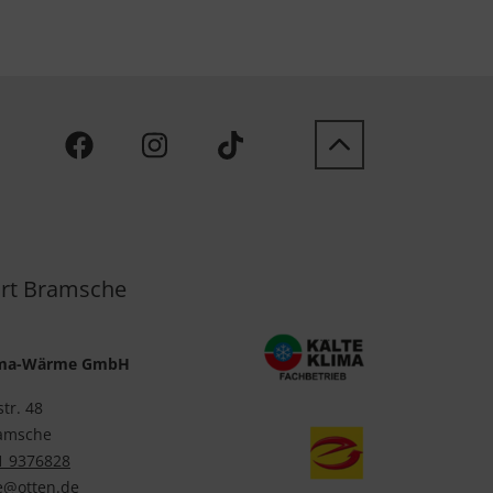
rt Bramsche
lima-Wärme GmbH
str. 48
amsche
1 9376828
@otten.de