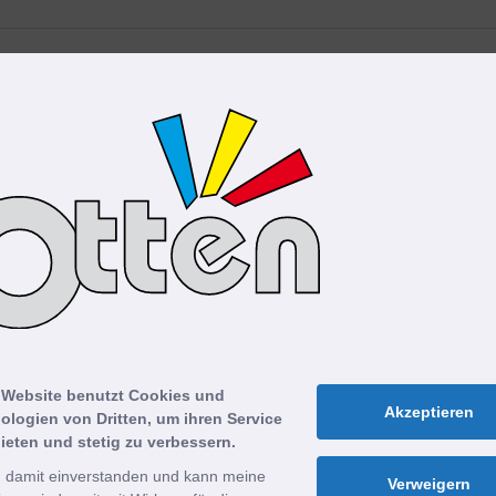
 dass meine Angaben aus diesem Formular zur Beantwortun
rbeitet werden. Sie können Ihre Einwilligung jederzeit für 
ten.de
widerrufen. Detaillierte Informationen zum Umgang 
 Website benutzt Cookies und
nserer Datenschutzerklärung.
*
Akzeptieren
ologien von Dritten, um ihren Service
ieten und stetig zu verbessern.
n damit einverstanden und kann meine
Verweigern