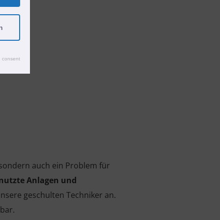
n
 consent
, sondern auch ein Problem für
enutzte Anlagen und
nsere geschulten Techniker an.
bar.