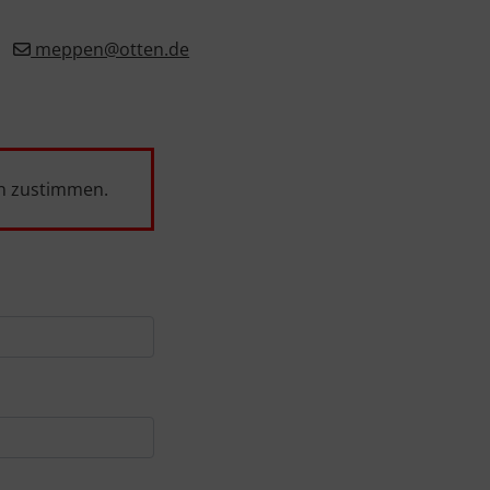
meppen@otten.de
n
zustimmen.