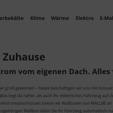
erbekälte
Klima
Wärme
Elektro
E-Mob
r Zuhause
trom vom eigenen Dach. Alles 
d wir groß geworden – heute beschäftigen wir uns mit innov
 liegt da näher, als auch Ihr elektrisches Fahrzeug auf cl
rehstromanschlüssen bieten wir Wallboxen von WALLBE an – 
ugehörigen Wallbox laden Sie Ihr Fahrzeug automatisch nu