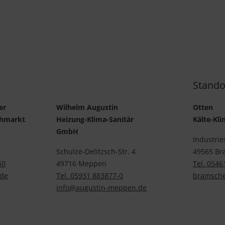
Stando
er
Wilhelm Augustin
Otten
chmarkt
Heizung-Klima-Sanitär
Kälte-K
GmbH
Industrie
Schulze-Delitzsch-Str. 4
49565 Br
50
49716 Meppen
Tel. 0546
de
Tel. 05931 883877-0
bramsche
info@augustin-meppen.de