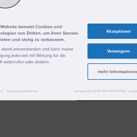
l, welche Ladeleistung, mit
 Website benutzt Cookies und
box des Herstellers
Akzeptieren
ologien von Dritten, um ihren Service
Solaranlage Überschüsse
ieten und stetig zu verbessern.
tt sie ins öffentliche Netz
n damit einverstanden und kann meine
Verweigern
ligung jederzeit mit Wirkung für die
ement stellt dabei
t widerrufen oder ändern.
 Haus sicher.
mehr Informatione
um
Datenschutzerklärung
powered by HERR UND FRAU PIXEL cookie