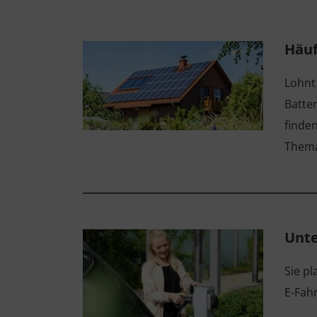
Häuf
Lohnt
Batte
finde
Thema
Unte
Sie pl
E-Fah