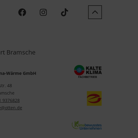
rt Bramsche
lima-Wärme GmbH
str. 48
amsche
1 9376828
@otten.de