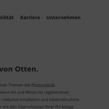
ilität
Karriere
Unternehmen
von Otten.
ativen Themen wie
Photovoltaik
,
evere Art und Weise mit regenerativer
inklusive Installation und Inbetriebnahme.
r mit den Überschüssen Ihrer PV-Anlage