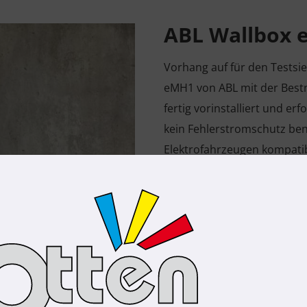
ABL Wallbox
Vorhang auf für den Testsie
eMH1 von ABL mit der Bestno
fertig vorinstalliert und er
kein Fehlerstromschutz benö
Elektrofahrzeugen kompatib
oder Steckdose erhältlich 
Mehr zur ABL 