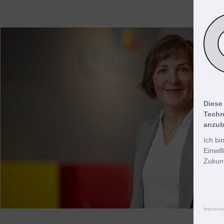
Diese
Techn
anzub
Ich bi
Einwil
Zukunf
Impress