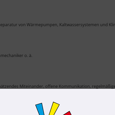
d Reparatur von Wärmepumpen, Kaltwassersystemen und Kl
mechaniker o. ä.
chätzendes Miteinander, offene Kommunikation, regelmäßig
ensarbeitszeitkonten, zertifizierter Familienfreundlichkeit 
glichen Einsatz.