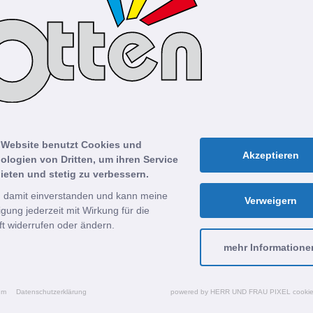
Ich freue mic
Bewerbung!
Otten Kälte-Klima-Elektr
Inge Otten | Personalleiteri
 Website benutzt Cookies und
Industriestraße 22 | 4971
Akzeptieren
ologien von Dritten, um ihren Service
ieten und stetig zu verbessern.
Tel. 05931 49595-0
n damit einverstanden und kann meine
bewerbung@otten.de
Verweigern
ligung jederzeit mit Wirkung für die
t widerrufen oder ändern.
Hinweis: Wenn du dich per 
mehr Informatione
Unterlagen bitte
ausschlie
werden nicht berücksichtigt
um
Datenschutzerklärung
powered by HERR UND FRAU PIXEL cookie