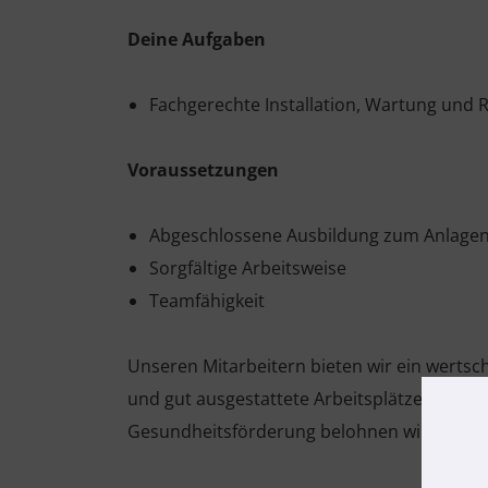
Deine Aufgaben
Fachgerechte Installation, Wartung un
Voraussetzungen
Abgeschlossene Ausbildung zum Anlagen
Sorgfältige Arbeitsweise
Teamfähigkeit
Unseren Mitarbeitern bieten wir ein werts
und gut ausgestattete Arbeitsplätze. Mit Leb
Gesundheitsförderung belohnen wir ihren tä